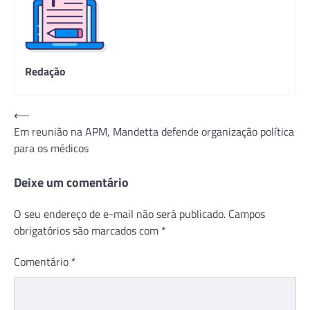
Redação
Navegação
⟵
Em reunião na APM, Mandetta defende organização política
de
para os médicos
Post
Deixe um comentário
O seu endereço de e-mail não será publicado.
Campos
obrigatórios são marcados com
*
Comentário
*