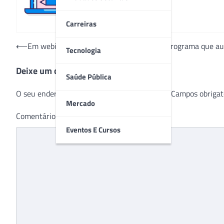
Carreiras
Navegação
⟵
Em webinar exclusivo, Mölnlycke aborda programa que aux
Tecnologia
de
Deixe um comentário
Post
Saúde Pública
O seu endereço de e-mail não será publicado.
Campos obrigat
Mercado
Comentário
*
Eventos E Cursos