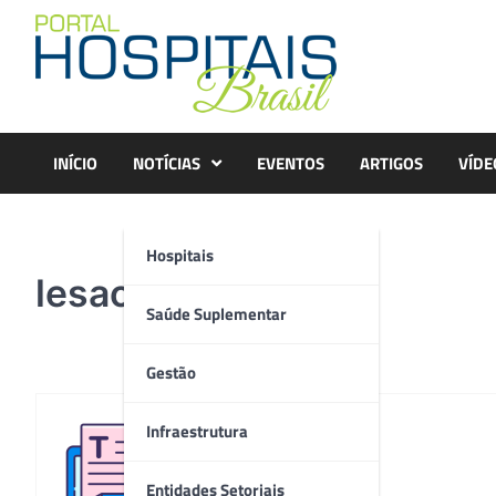
Skip
to
content
INÍCIO
NOTÍCIAS
EVENTOS
ARTIGOS
VÍDE
Hospitais
lesao-por-pressao
Saúde Suplementar
Gestão
Infraestrutura
Redação
Entidades Setoriais