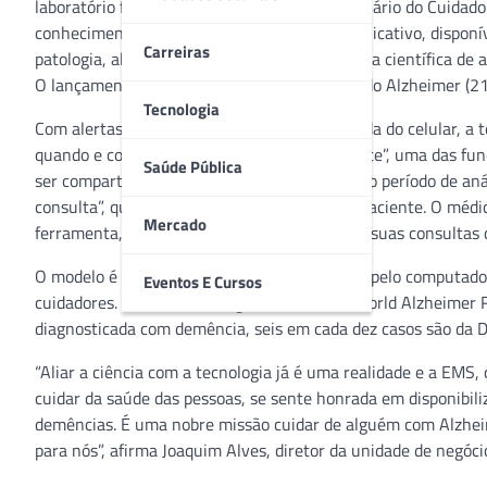
laboratório farmacêutico no Brasil, lança o “Diário do Cuidad
conhecimento e organização do cuidado. O aplicativo, disponí
Carreiras
patologia, além de contar com uma ferramenta científica de 
O lançamento será realizado no Dia Mundial do Alzheimer (2
Tecnologia
Com alertas de atividades conectados à agenda do celular, a 
quando e como preencher o “Diário do Paciente”, uma das func
Saúde Pública
ser compartilhado na próxima consulta. Após o período de aná
consulta”, que aponta o quadro evolutivo do paciente. O méd
Mercado
ferramenta, ganhando qualidade e tempo em suas consultas de
O modelo é responsivo e poderá ser acessado pelo computador 
Eventos E Cursos
cuidadores. Atualmente, segundo dados da World Alzheimer 
diagnosticada com demência, seis em cada dez casos são da 
“Aliar a ciência com a tecnologia já é uma realidade e a EMS
cuidar da saúde das pessoas, se sente honrada em disponibil
demências. É uma nobre missão cuidar de alguém com Alzheim
para nós”, afirma Joaquim Alves, diretor da unidade de negóc