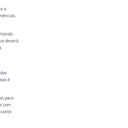
re a
mências.
ertando
que deverá
a
 dos
soa é
es para
te com
icante