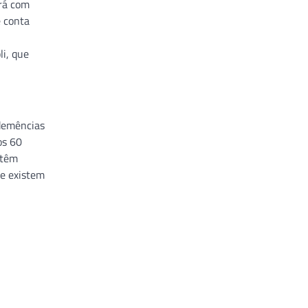
ará com
e conta
i, que
 demências
os 60
 têm
ue existem