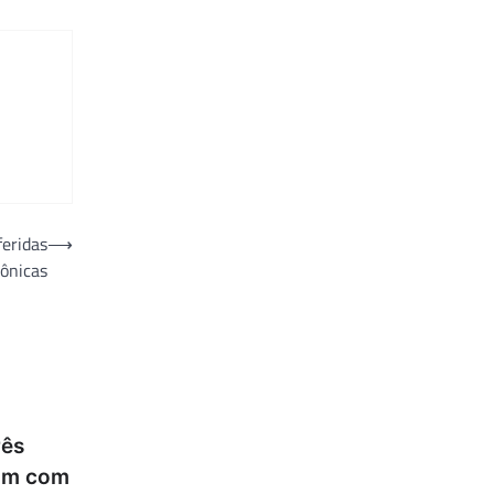
feridas
⟶
rônicas
rês
am com