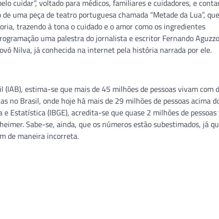
lo cuidar”, voltado para médicos, familiares e cuidadores, e cont
ão de uma peça de teatro portuguesa chamada “Metade da Lua”, qu
oria, trazendo à tona o cuidado e o amor como os ingredientes
ogramação uma palestra do jornalista e escritor Fernando Aguzzol
ó Nilva, já conhecida na internet pela história narrada por ele.
sil (IAB), estima-se que mais de 45 milhões de pessoas vivam com
as no Brasil, onde hoje há mais de 29 milhões de pessoas acima d
a e Estatística (IBGE), acredita-se que quase 2 milhões de pessoas
zheimer. Sabe-se, ainda, que os números estão subestimados, já q
m de maneira incorreta.