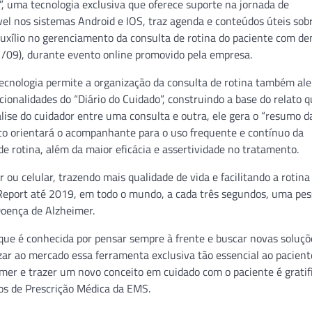
o”, uma tecnologia exclusiva que oferece suporte na jornada de
vel nos sistemas Android e IOS, traz agenda e conteúdos úteis sob
auxílio no gerenciamento da consulta de rotina do paciente com de
1/09), durante evento online promovido pela empresa.
tecnologia permite a organização da consulta de rotina também al
ionalidades do “Diário do Cuidado”, construindo a base do relato 
lise do cuidador entre uma consulta e outra, ele gera o “resumo d
ico orientará o acompanhante para o uso frequente e contínuo da
 rotina, além da maior eficácia e assertividade no tratamento.
ou celular, trazendo mais qualidade de vida e facilitando a rotina
Report até 2019, em todo o mundo, a cada três segundos, uma pes
Doença de Alzheimer.
, que é conhecida por pensar sempre à frente e buscar novas soluçõ
izar ao mercado essa ferramenta exclusiva tão essencial ao pacien
er e trazer um novo conceito em cuidado com o paciente é gratif
ios de Prescrição Médica da EMS.