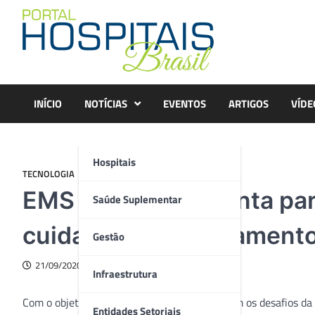
Skip
to
content
INÍCIO
NOTÍCIAS
EVENTOS
ARTIGOS
VÍDE
Hospitais
TECNOLOGIA
EMS lança ferramenta para
Saúde Suplementar
cuidadores no tratament
Gestão
21/09/2020
Infraestrutura
Com o objetivo de apoiar aqueles que encaram os desafios da
Entidades Setoriais