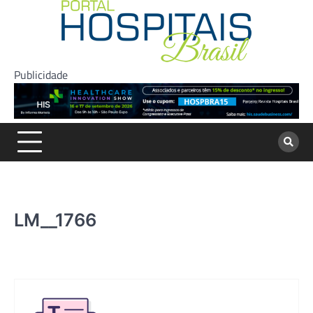
Skip
to
content
Publicidade
LM__1766