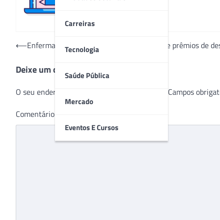
Carreiras
Navegação
⟵
Enfermagem de hospital de Curitiba recebe prêmios de de
Tecnologia
de
Deixe um comentário
Post
Saúde Pública
O seu endereço de e-mail não será publicado.
Campos obrigat
Mercado
Comentário
*
Eventos E Cursos