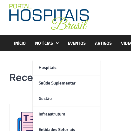
Skip
to
content
INÍCIO
NOTÍCIAS
EVENTOS
ARTIGOS
VÍDE
Hospitais
Recertificacao
Saúde Suplementar
Gestão
Infraestrutura
Redação
Entidades Setoriais