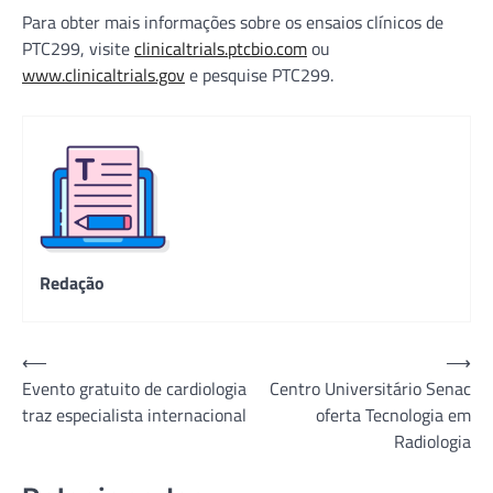
Para obter mais informações sobre os ensaios clínicos de
PTC299, visite
clinicaltrials.ptcbio.com
ou
www.clinicaltrials.gov
e pesquise PTC299.
Redação
Navegação
⟵
⟶
Evento gratuito de cardiologia
Centro Universitário Senac
de
traz especialista internacional
oferta Tecnologia em
Post
Radiologia