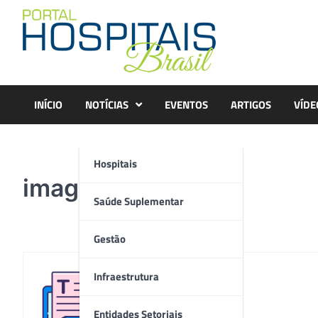
Skip
to
content
INÍCIO
NOTÍCIAS
EVENTOS
ARTIGOS
VÍDE
Hospitais
imagem2
Saúde Suplementar
Gestão
Infraestrutura
Redação
Entidades Setoriais