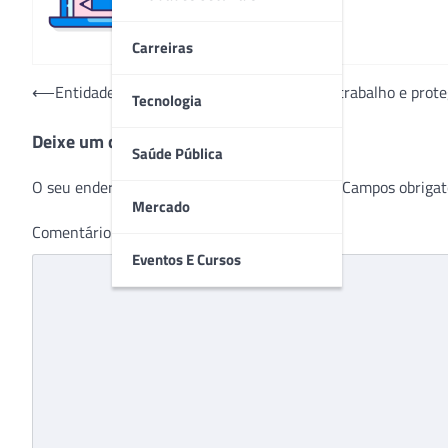
Carreiras
Navegação
⟵
Entidades buscam melhorar condições de trabalho e prote
Tecnologia
de
Deixe um comentário
Post
Saúde Pública
O seu endereço de e-mail não será publicado.
Campos obrigat
Mercado
Comentário
*
Eventos E Cursos