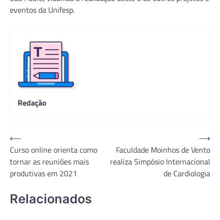
eventos da Unifesp.
Redação
Navegação
⟵
⟶
Curso online orienta como
Faculdade Moinhos de Vento
de
tornar as reuniões mais
realiza Simpósio Internacional
Post
produtivas em 2021
de Cardiologia
Relacionados