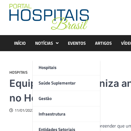
Skip
to
content
INÍCIO
NOTÍCIAS
EVENTOS
ARTIGOS
VÍDE
Hospitais
HOSPITAIS
Equipe de UTI organiza an
Saúde Suplementar
no Heapa
Gestão
11/01/2023
Infraestrutura
Por compreender que uma
Entidades Setoriais