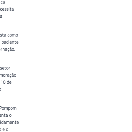
ica
cessita
s
ista como
a paciente
ernação,
 setor
emoração
 10 de
o
u Pompom
enta o
evidamente
o e o