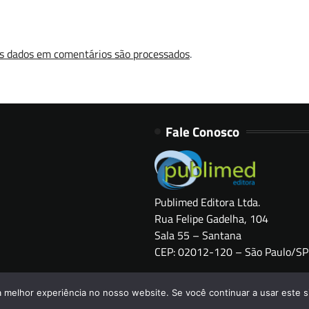
s dados em comentários são processados
.
Fale Conosco
Publimed Editora Ltda.
Rua Felipe Gadelha, 104
Sala 55 – Santana
CEP: 02012-120 – São Paulo/SP
Copyright © 2026
HOSPITAIS BRASIL
a melhor experiência no nosso website. Se você continuar a usar este s