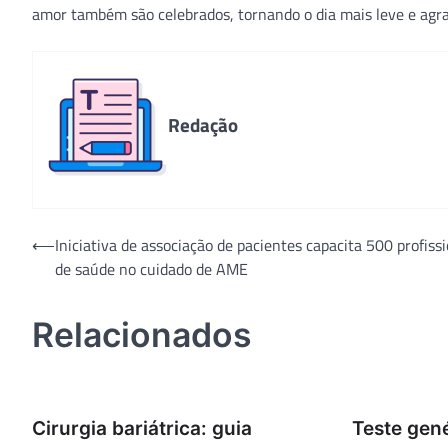
amor também são celebrados, tornando o dia mais leve e agrad
Redação
Navegação
⟵
Iniciativa de associação de pacientes capacita 500 profiss
de saúde no cuidado de AME
de
Post
Relacionados
Cirurgia bariátrica: guia
Teste gené