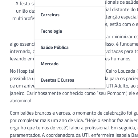
os profissionais de saú
A festa só foi possível com a
assistencial distante do
união das equipes médica e
Carreiras
de uma atenção especial
multiprofissional da UTI Adulto
familiares, estão com o
Tecnologia
Para tentar minimizar os
algo essencial dentro de um hospital. Diante disso, é funda
Saúde Pública
internado, com ações e reflexões acolhedoras voltadas para 
levando em consideração a essência dos valores humanos.
Mercado
No Hospital Estadual de Aparecida de Goiânia Cairo Louzada (H
possibilita uma costumeira prática humanizada para os pacie
Eventos E Cursos
de um aniversário foi realizada pela equipe da UTI Adulto, a
janeiro. Carinhosamente conhecido como “seu Pompom”, ele e
abdominal.
Com balões brancos e verdes, o momento de celebração foi g
por completar mais um ano de vida. “Hoje o senhor faz aniv
orgulho que temos de você”, falou a profissional. Em seguid
paramentados. A coordenadora da UTI, enfermeira Isabela Bar