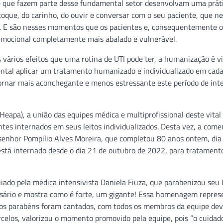
de que fazem parte desse fundamental setor desenvolvam uma prát
 toque, do carinho, do ouvir e conversar com o seu paciente, que ne
. E são nesses momentos que os pacientes e, consequentemente o
 emocional completamente mais abalado e vulnerável.
 vários efeitos que uma rotina de UTI pode ter, a humanização é v
mental aplicar um tratamento humanizado e individualizado em cad
tornar mais aconchegante e menos estressante este período de int
eapa), a união das equipes médica e multiprofissional deste vital
ntes internados em seus leitos individualizados. Desta vez, a com
o senhor Pompílio Alves Moreira, que completou 80 anos ontem, dia
stá internado desde o dia 21 de outubro de 2022, para tratament
uiado pela médica intensivista Daniela Fiuza, que parabenizou se
ersário e mostra como é forte, um gigante! Essa homenagem repres
a, os parabéns foram cantados, com todos os membros da equipe d
celos, valorizou o momento promovido pela equipe, pois “o cuidad