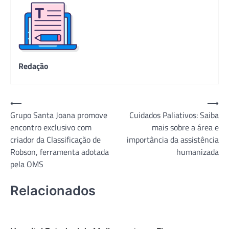
Redação
Navegação
⟵
⟶
Grupo Santa Joana promove
Cuidados Paliativos: Saiba
de
encontro exclusivo com
mais sobre a área e
Post
criador da Classificação de
importância da assistência
Robson, ferramenta adotada
humanizada
pela OMS
Relacionados