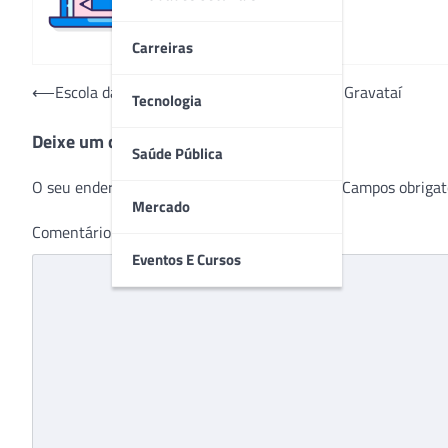
Carreiras
Navegação
⟵
Escola da Saúde cada vez mais próxima de Gravataí
Tecnologia
de
Deixe um comentário
Post
Saúde Pública
O seu endereço de e-mail não será publicado.
Campos obrigat
Mercado
Comentário
*
Eventos E Cursos