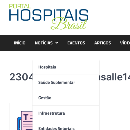
Skip
to
content
INÍCIO
NOTÍCIAS
EVENTOS
ARTIGOS
VÍDE
Hospitais
230426Visita Unilasalle1
Saúde Suplementar
Gestão
Infraestrutura
Redação
Entidades Setoriais