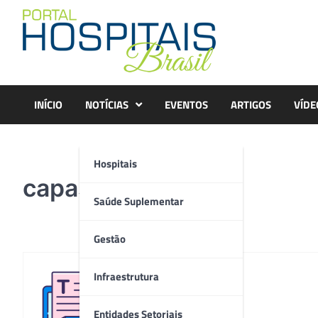
Skip
to
content
INÍCIO
NOTÍCIAS
EVENTOS
ARTIGOS
VÍDE
Hospitais
capasite
Saúde Suplementar
Gestão
Infraestrutura
Redação
Entidades Setoriais