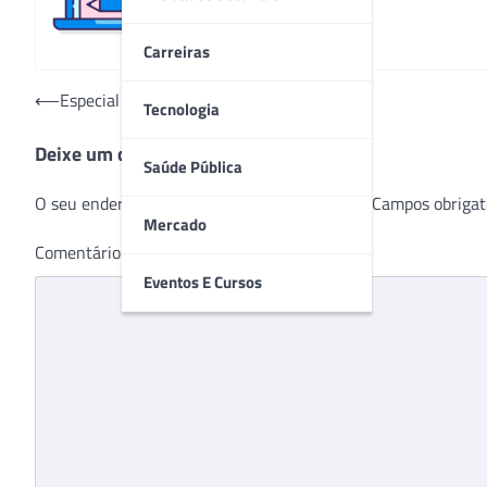
Carreiras
Navegação
⟵
Especial Hospitalar 2022
Tecnologia
de
Deixe um comentário
Post
Saúde Pública
O seu endereço de e-mail não será publicado.
Campos obrigat
Mercado
Comentário
*
Eventos E Cursos