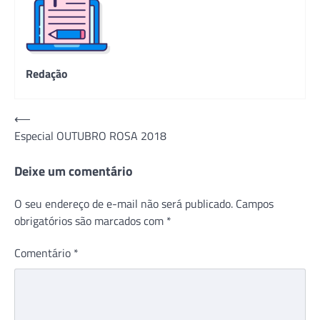
Redação
Navegação
⟵
Especial OUTUBRO ROSA 2018
de
Post
Deixe um comentário
O seu endereço de e-mail não será publicado.
Campos
obrigatórios são marcados com
*
Comentário
*