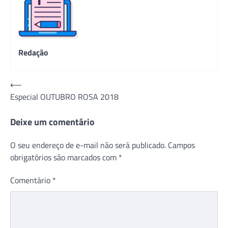
Redação
Navegação
⟵
Especial OUTUBRO ROSA 2018
de
Post
Deixe um comentário
O seu endereço de e-mail não será publicado.
Campos
obrigatórios são marcados com
*
Comentário
*