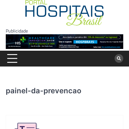
Skip
to
content
Publicidade
painel-da-prevencao