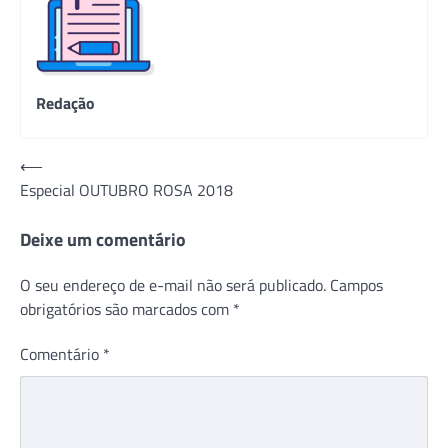
Redação
Navegação
⟵
Especial OUTUBRO ROSA 2018
de
Post
Deixe um comentário
O seu endereço de e-mail não será publicado.
Campos
obrigatórios são marcados com
*
Comentário
*