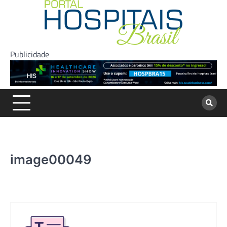
Skip
to
content
Publicidade
image00049