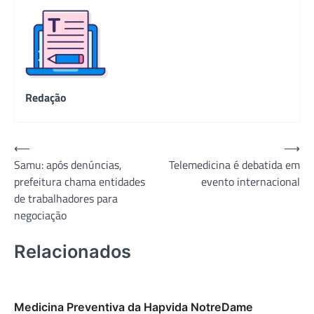
Redação
Navegação
⟵
⟶
Samu: após denúncias,
Telemedicina é debatida em
de
prefeitura chama entidades
evento internacional
Post
de trabalhadores para
negociação
Relacionados
Medicina Preventiva da Hapvida NotreDame