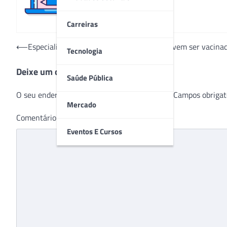
Carreiras
Navegação
⟵
Especialistas explicam por que crianças devem ser vacina
Tecnologia
de
Deixe um comentário
Post
Saúde Pública
O seu endereço de e-mail não será publicado.
Campos obrigat
Mercado
Comentário
*
Eventos E Cursos