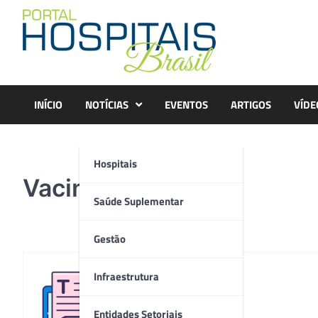
Skip
to
content
INÍCIO
NOTÍCIAS
EVENTOS
ARTIGOS
VÍDE
Hospitais
Vacinação Infantil
Saúde Suplementar
Gestão
Infraestrutura
Redação
Entidades Setoriais