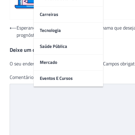
Carreiras
Navegação
⟵
Esperança para pacientes com câncer de mama que deseja
Tecnologia
prognóstico da doença
de
Post
Saúde Pública
Deixe um comentário
Mercado
O seu endereço de e-mail não será publicado.
Campos obrigat
Comentário
*
Eventos E Cursos