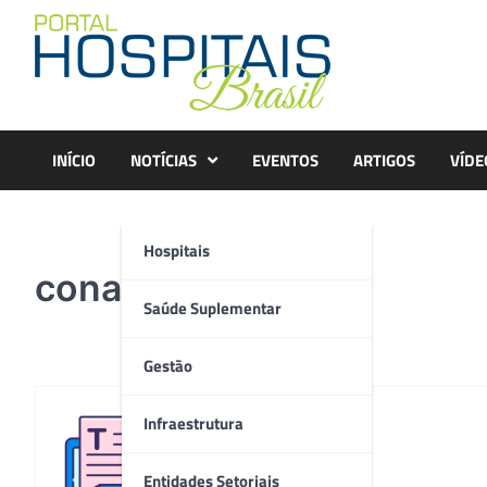
Skip
to
content
INÍCIO
NOTÍCIAS
EVENTOS
ARTIGOS
VÍDE
Hospitais
conahp
Saúde Suplementar
Gestão
Infraestrutura
Redação
Entidades Setoriais