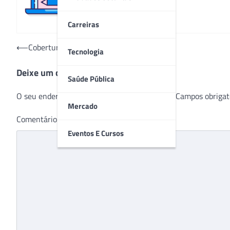
Carreiras
Navegação
⟵
Cobertura do Conahp 2022
Tecnologia
de
Deixe um comentário
Post
Saúde Pública
O seu endereço de e-mail não será publicado.
Campos obrigat
Mercado
Comentário
*
Eventos E Cursos