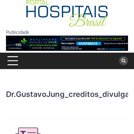
Skip
to
content
Publicidade
Dr.GustavoJung_creditos_divulga