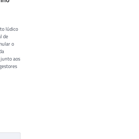
ulho
to lúdico
l de
mular o
da
 junto aos
gestores