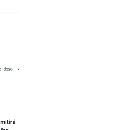
 idoso
⟶
mitirá