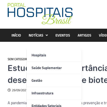
Skip
to
content
INÍCIO
NOTÍCIAS
EVENTOS
ARTIGOS
VÍDE
Hospitais
SEM CATEGORIA
Estudo revela importância
Saúde Suplementar
desenvolvimento de biot
Gestão
29/09/2021
Infraestrutura
A pandemia Covid-19 mostrou que investir na prevenção e tr
Entidades Setoriais