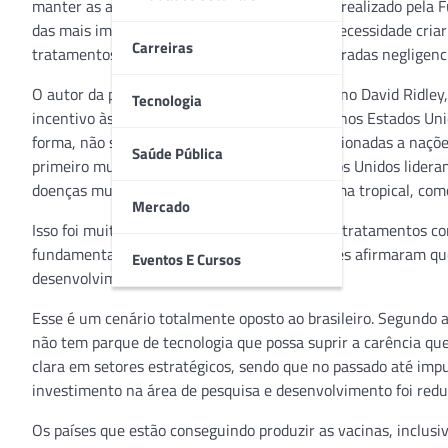
manter as atividades econômicas. Um estudo realizado pela F
das mais importantes do mundo, mostrou a necessidade criar
Carreiras
tratamentos ou vacinas para doenças consideradas negligen
O autor da pesquisa, professor norte-americano David Ridley
Tecnologia
incentivo às farmacêuticas lançado em 2007 nos Estados Uni
forma, não seriam abordadas, pois estão relacionadas a naçõe
Saúde Pública
primeiro mundo. Isso explica porque os Estados Unidos lidera
doenças muito mais comuns em países de clima tropical, como
Mercado
Isso foi muito positivo, citando como exemplo tratamentos con
fundamental. “Todas as empresas participantes afirmaram que
Eventos E Cursos
desenvolvimento de medicamentos”, afirma.
Esse é um cenário totalmente oposto ao brasileiro. Segundo a
não tem parque de tecnologia que possa suprir a carência qu
clara em setores estratégicos, sendo que no passado até im
investimento na área de pesquisa e desenvolvimento foi redu
Os países que estão conseguindo produzir as vacinas, inclusi