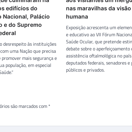
que culminaram na
aos visitantes um merg
s edifícios do
nas maravilhas da visão
 Nacional, Palácio
humana
to e do Supremo
Exposição acrescenta um elemen
ederal
e educativo ao VII Fórum Naciona
Saúde Ocular, que pretende esti
 o desrespeito às instituições
debate sobre o aperfeiçoamento 
 com uma Nação que precisa
assistência oftalmológica no país
 promover mais segurança e
deputados federais, senadores e 
ua população, em especial
públicos e privados.
Saúde.”
órios são marcados com
*