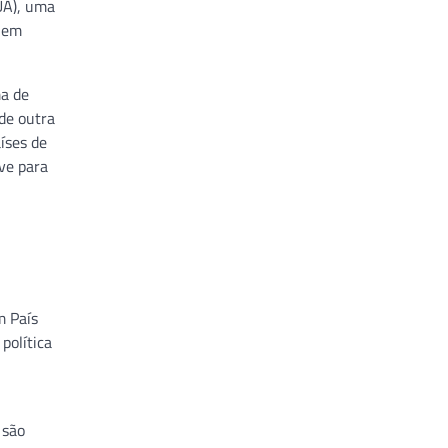
UA), uma
m em
ma de
de outra
íses de
ve para
m País
política
 são