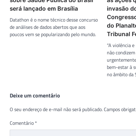
sobre Saúde Pública do Brasil
às ações 
será lançado em Brasília
invasão do
Congresso
Datathon é o nome técnico desse concurso
do Planal
de análises de dados abertos que aos
poucos vem se popularizando pelo mundo.
Tribunal F
“A violência e
não condizem
urgentemente
bem-estar à s
no âmbito da 
Deixe um comentário
O seu endereço de e-mail não será publicado.
Campos obrigat
Comentário
*