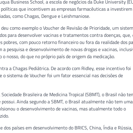
uqua Business School, a escola de negócios da Duke University (E
 políticas que incentivem as empresas farmacêuticas a investire
ciadas, como Chagas, Dengue e Leishmaniose.
, deu como exemplo o Voucher de Revisão de Prioridade, um siste
dos para desenvolver vacinas e tratamentos contra doenças, que, 
s pobres, com pouco retorno financeiro ou fora da realidade dos pa
m a pesquisa e desenvolvimento de novas drogas e vacinas, inclusi
 o nosso, do que no próprio país de origem da medicação.
tra a Chagas Pediátrica. De acordo com Ridley, esse incentivo foi
 o sistema de Voucher foi um fator essencial nas decisões de
 Sociedade Brasileira de Medicina Tropical (SBMT), o Brasil não te
e possui. Ainda segundo a SBMT, o Brasil atualmente não tem uma 
pulsionou o desenvolvimento de vacinas, mas atualmente todo o
zido.
ve dos países em desenvolvimento do BRICS, China, Índia e Rússia,