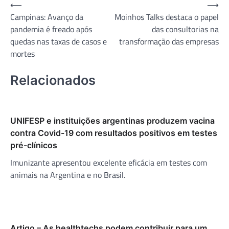
Navegação
⟵
⟶
Campinas: Avanço da
Moinhos Talks destaca o papel
de
pandemia é freado após
das consultorias na
Post
quedas nas taxas de casos e
transformação das empresas
mortes
Relacionados
UNIFESP e instituições argentinas produzem vacina
contra Covid-19 com resultados positivos em testes
pré-clínicos
Imunizante apresentou excelente eficácia em testes com
animais na Argentina e no Brasil.
Artigo – As healthtechs podem contribuir para um