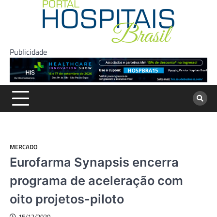
Skip
to
content
Publicidade
MERCADO
Eurofarma Synapsis encerra
programa de aceleração com
oito projetos-piloto
15/12/2020