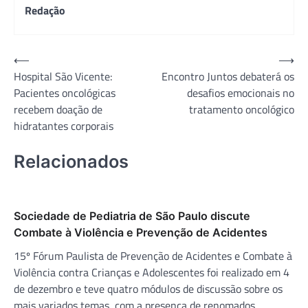
Redação
Navegação
⟵
⟶
Hospital São Vicente:
Encontro Juntos debaterá os
de
Pacientes oncológicas
desafios emocionais no
Post
recebem doação de
tratamento oncológico
hidratantes corporais
Relacionados
Sociedade de Pediatria de São Paulo discute
Combate à Violência e Prevenção de Acidentes
15º Fórum Paulista de Prevenção de Acidentes e Combate à
Violência contra Crianças e Adolescentes foi realizado em 4
de dezembro e teve quatro módulos de discussão sobre os
mais variados temas, com a presença de renomados