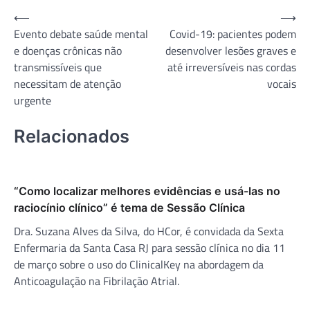
Navegação
⟵
⟶
Evento debate saúde mental
Covid-19: pacientes podem
de
e doenças crônicas não
desenvolver lesões graves e
Post
transmissíveis que
até irreversíveis nas cordas
necessitam de atenção
vocais
urgente
Relacionados
“Como localizar melhores evidências e usá-las no
raciocínio clínico” é tema de Sessão Clínica
Dra. Suzana Alves da Silva, do HCor, é convidada da Sexta
Enfermaria da Santa Casa RJ para sessão clínica no dia 11
de março sobre o uso do ClinicalKey na abordagem da
Anticoagulação na Fibrilação Atrial.