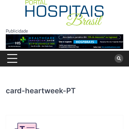
Skip
to
content
Publicidade
card-heartweek-PT