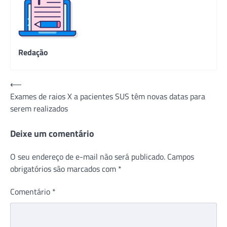
Redação
Navegação
⟵
Exames de raios X a pacientes SUS têm novas datas para
de
serem realizados
Post
Deixe um comentário
O seu endereço de e-mail não será publicado.
Campos
obrigatórios são marcados com
*
Comentário
*