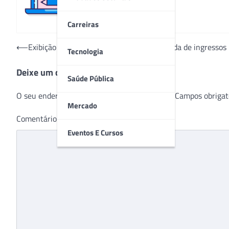
Carreiras
Navegação
⟵
Exibição de filme irá reverter 100% da venda de ingressos
Tecnologia
de
Deixe um comentário
Post
Saúde Pública
O seu endereço de e-mail não será publicado.
Campos obrigat
Mercado
Comentário
*
Eventos E Cursos