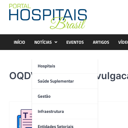
Skip
to
content
INÍCIO
NOTÍCIAS
EVENTOS
ARTIGOS
VÍDE
Hospitais
OQDVI_Imagem_Divulgac
Saúde Suplementar
Gestão
Infraestrutura
Redação
Entidades Setoriais