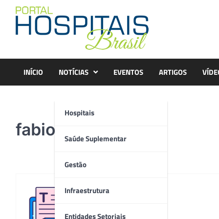
Skip
to
content
INÍCIO
NOTÍCIAS
EVENTOS
ARTIGOS
VÍDE
Hospitais
fabiola
Saúde Suplementar
Gestão
Infraestrutura
Redação
Entidades Setoriais