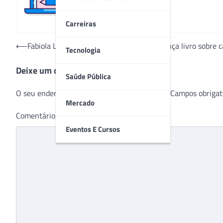
Carreiras
Navegação
⟵
Fabiola La Torre: médica vira paciente e lança livro sobre 
Tecnologia
de
Deixe um comentário
Post
Saúde Pública
O seu endereço de e-mail não será publicado.
Campos obrigat
Mercado
Comentário
*
Eventos E Cursos