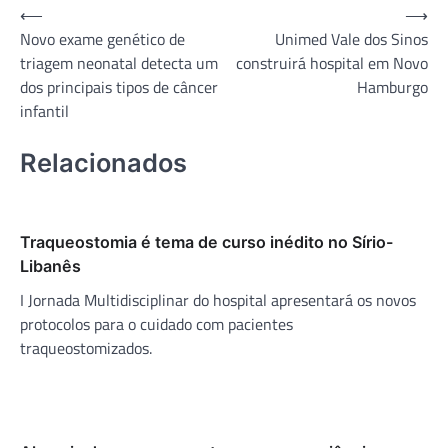
Navegação
⟵
⟶
Novo exame genético de
Unimed Vale dos Sinos
de
triagem neonatal detecta um
construirá hospital em Novo
Post
dos principais tipos de câncer
Hamburgo
infantil
Relacionados
Traqueostomia é tema de curso inédito no Sírio-
Libanês
I Jornada Multidisciplinar do hospital apresentará os novos
protocolos para o cuidado com pacientes
traqueostomizados.