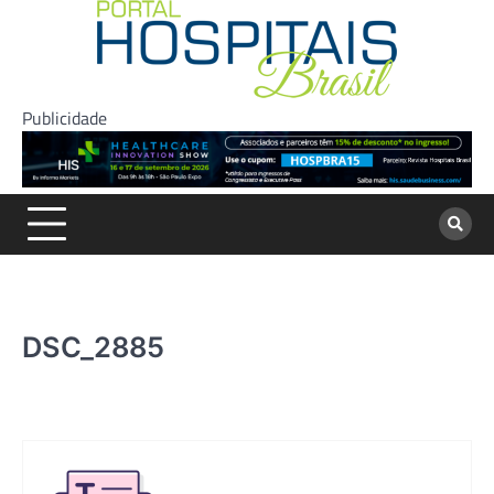
Skip
to
content
Publicidade
DSC_2885