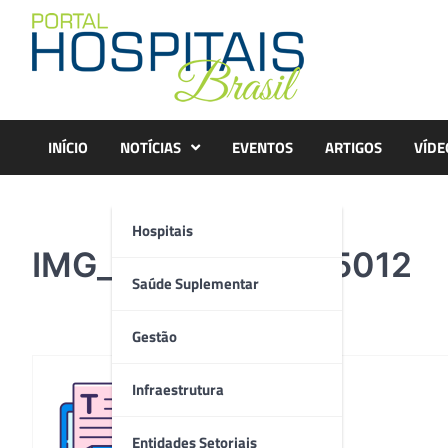
Skip
to
content
INÍCIO
NOTÍCIAS
EVENTOS
ARTIGOS
VÍDE
Hospitais
IMG_20210525_105012
Saúde Suplementar
Gestão
Infraestrutura
Redação
Entidades Setoriais