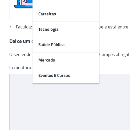
Carreiras
Navegação
⟵
Faculdade de Medicina de Jundiaí é destaque e está entre
Tecnologia
de
Deixe um comentário
Post
Saúde Pública
O seu endereço de e-mail não será publicado.
Campos obrigat
Mercado
Comentário
*
Eventos E Cursos