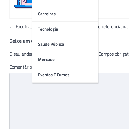
Carreiras
Navegação
⟵
Faculdade de Medicina de Jundiaí: história e referência na
Tecnologia
de
Deixe um comentário
Post
Saúde Pública
O seu endereço de e-mail não será publicado.
Campos obrigat
Mercado
Comentário
*
Eventos E Cursos