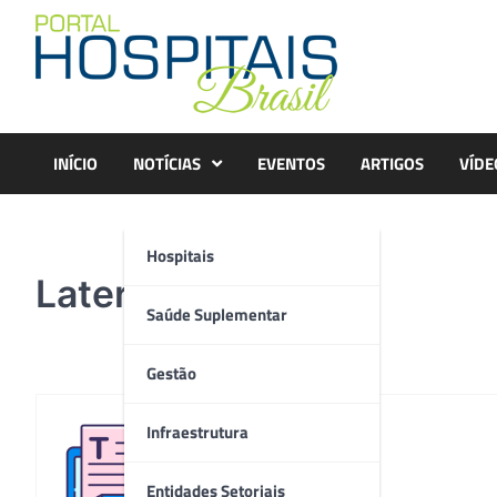
Skip
to
content
INÍCIO
NOTÍCIAS
EVENTOS
ARTIGOS
VÍDE
Hospitais
Lateral da FMJ (1)
Saúde Suplementar
Gestão
Infraestrutura
Redação
Entidades Setoriais