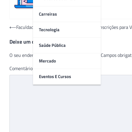
Carreiras
Navegação
⟵
Faculdade de Medicina de Petrópolis tem inscrições para 
Tecnologia
de
Deixe um comentário
Post
Saúde Pública
O seu endereço de e-mail não será publicado.
Campos obrigat
Mercado
Comentário
*
Eventos E Cursos