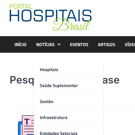
Skip
to
content
INÍCIO
NOTÍCIAS
EVENTOS
ARTIGOS
VÍDE
Hospitais
Pesquisa na FMP Fase
Saúde Suplementar
Gestão
Infraestrutura
Redação
Entidades Setoriais