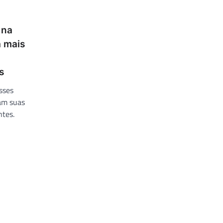
 na
a mais
s
sses
cam suas
ntes.