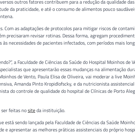
versos outros fatores contribuem para a redução da qualidade das 
tude da praticidade, e até o consumo de alimentos pouco saudávei
entena.
 Com as adaptações de protocolos para mitigar riscos de contam
mbém precisaram revisar rotinas. Dessa forma, agregam procedimen
s às necessidades de pacientes infectados, com períodos mais long
ndo?”, a Faculdade de Ciências da Saúde do Hospital Moinhos de V
specialistas que apresentarão essas mudanças na alimentação dur
 Moinhos de Vento, Paula Elisa de Oliveira, vai moderar a live Moin
ensiva, Amanda Pinto Kropidlofscky, e da nutricionista assistencial
sta do controle de qualidade do hospital de Clínicas de Porto Aleg
 ser feitas no
site
da instituição.
que está sendo lançada pela Faculdade de Ciências da Saúde Moinh
de e apresentar as melhores práticas assistenciais do próprio hospi