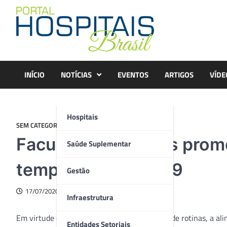
Skip
to
content
INÍCIO
NOTÍCIAS
EVENTOS
ARTIGOS
VÍDE
Hospitais
SEM CATEGORIA
Faculdade Moinhos promo
Saúde Suplementar
tempos de Covid-19
Gestão
17/07/2020
Infraestrutura
Em virtude do isolamento social e alterações de rotinas, a 
Entidades Setoriais