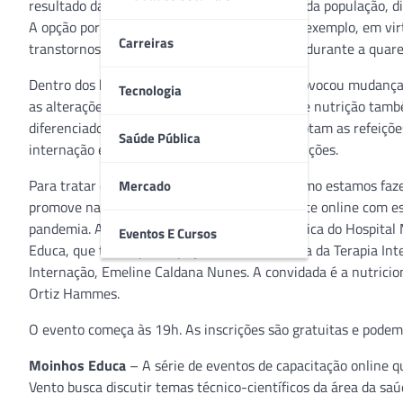
resultado da queda na renda de grande parte da população, di
A opção por pratos prontos e congelados, por exemplo, em vir
Carreiras
transtornos emocionais se tornaram comuns durante a quar
Dentro dos hospitais, a pandemia também provocou mudanças.
Tecnologia
as alterações de fluxos internos, as equipes de nutrição ta
diferenciados no manejo dos alimentos e adaptam as refeiçõe
Saúde Pública
internação e em muitos casos com mais restrições.
Para tratar do tema “Nutrição e Covid-19: Como estamos faze
Mercado
promove na próxima terça-feira (21) um debate online com e
pandemia. A líder assistencial da nutrição clínica do Hospital
Eventos E Cursos
Educa, que terá a participação da nutricionista da Terapia Int
Internação, Emeline Caldana Nunes. A convidada é a nutricioni
Ortiz Hammes.
O evento começa às 19h. As inscrições são gratuitas e podem
Moinhos Educa
– A série de eventos de capacitação online 
Vento busca discutir temas técnico-científicos da área da saú