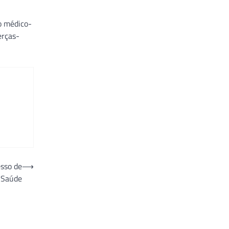
o médico-
erças-
sso de
⟶
Saúde