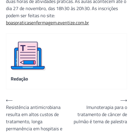
duas horas de atividades práticas. As aulas acontecem até o
dia 27 de novembro, das 18h30 às 20h30. As inscrições
podem ser feitas no site:
boaspraticasenfermagem.eventize.com.br
Redação
Navegação
⟵
⟶
Resistência antimicrobiana
Imunoterapia para o
de
resulta em altos custos de
tratamento de câncer de
Post
tratamento, longa
pulmão é tema de palestra
permanência em hospitais e