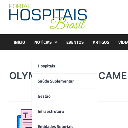
Skip
to
content
INÍCIO
NOTÍCIAS
EVENTOS
ARTIGOS
VÍDE
Hospitais
OLYMPUS DIGITAL CAM
Saúde Suplementar
Gestão
Infraestrutura
Redação
Entidades Setoriais