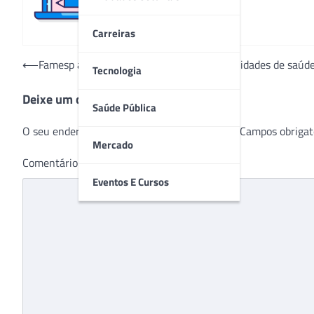
Carreiras
Navegação
⟵
Famesp abre vagas para 15 funções em unidades de saúd
Tecnologia
de
Deixe um comentário
Post
Saúde Pública
O seu endereço de e-mail não será publicado.
Campos obrigat
Mercado
Comentário
*
Eventos E Cursos