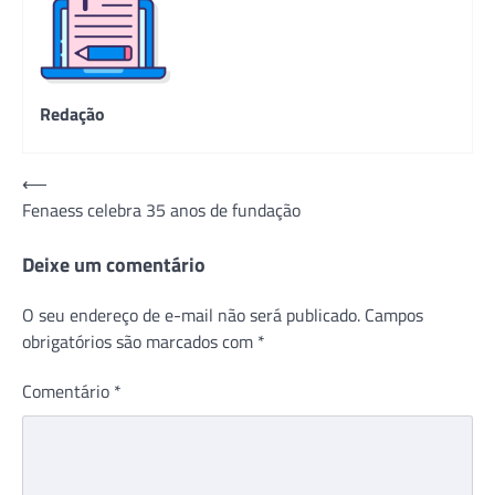
Redação
Navegação
⟵
Fenaess celebra 35 anos de fundação
de
Post
Deixe um comentário
O seu endereço de e-mail não será publicado.
Campos
obrigatórios são marcados com
*
Comentário
*