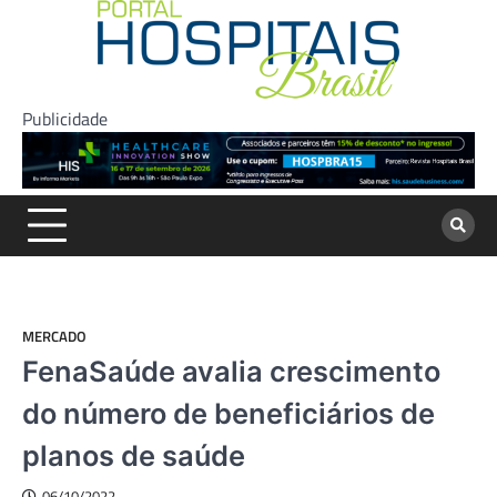
Skip
to
content
Publicidade
MERCADO
FenaSaúde avalia crescimento
do número de beneficiários de
planos de saúde
06/10/2022