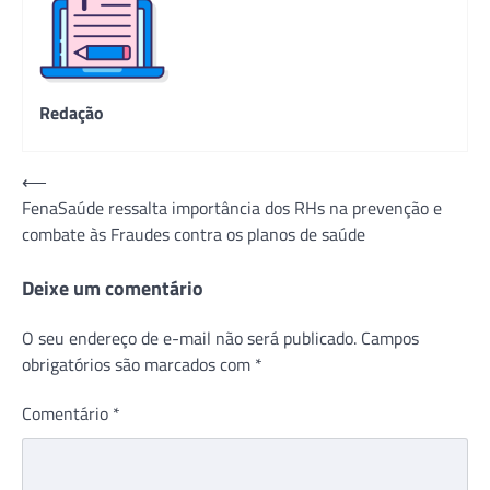
Redação
Navegação
⟵
FenaSaúde ressalta importância dos RHs na prevenção e
de
combate às Fraudes contra os planos de saúde
Post
Deixe um comentário
O seu endereço de e-mail não será publicado.
Campos
obrigatórios são marcados com
*
Comentário
*