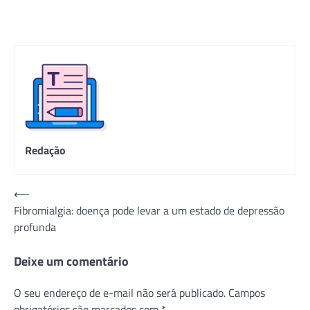
Redação
Navegação
⟵
Fibromialgia: doença pode levar a um estado de depressão
de
profunda
Post
Deixe um comentário
O seu endereço de e-mail não será publicado.
Campos
obrigatórios são marcados com
*