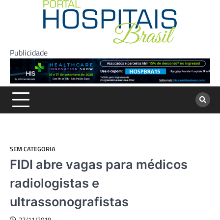
Skip
to
content
Publicidade
SEM CATEGORIA
FIDI abre vagas para médicos
radiologistas e
ultrassonografistas
27/11/2019