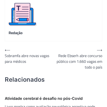
Redação
Navegação
⟵
⟶
Sobramfa abre novas vagas
Rede Ebserh abre concurso
de
para médicos
público com 1.660 vagas em
Post
todo o país
Relacionados
Atividade cerebral é desafio no pós-Covid
Livro mostra como avaliação neurológica assertiva pode