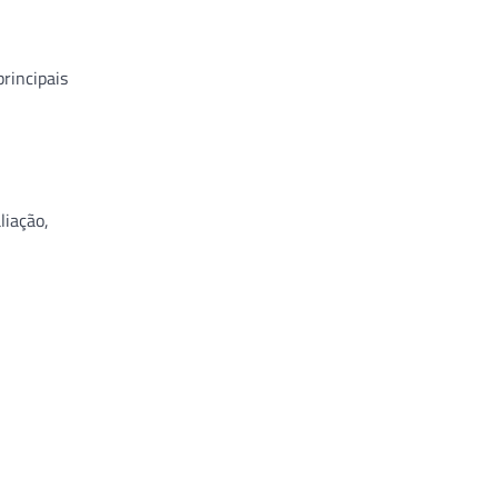
rincipais
;
liação,