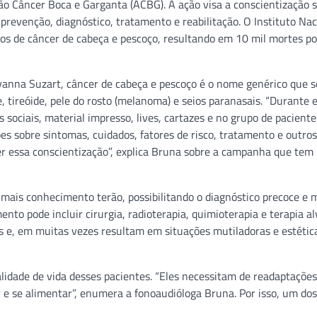
ão Câncer Boca e Garganta (ACBG). A ação visa a conscientização 
revenção, diagnóstico, tratamento e reabilitação. O Instituto Nac
os de câncer de cabeça e pescoço, resultando em 10 mil mortes po
anna Suzart, câncer de cabeça e pescoço é o nome genérico que s
, tireóide, pele do rosto (melanoma) e seios paranasais. “Durante 
sociais, material impresso, lives, cartazes e no grupo de paciente
es sobre sintomas, cuidados, fatores de risco, tratamento e outros
 essa conscientização”, explica Bruna sobre a campanha que tem
ais conhecimento terão, possibilitando o diagnóstico precoce e 
to pode incluir cirurgia, radioterapia, quimioterapia e terapia a
s e, em muitas vezes resultam em situações mutiladoras e estétic
dade de vida desses pacientes. “Eles necessitam de readaptações
ar e se alimentar”, enumera a fonoaudióloga Bruna. Por isso, um dos