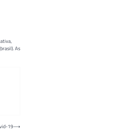
ativa,
rasil). As
vid-19
⟶