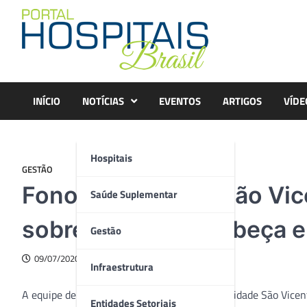
Skip
to
content
INÍCIO
NOTÍCIAS
EVENTOS
ARTIGOS
VÍDE
Hospitais
GESTÃO
Fonoaudilogia do São Vi
Saúde Suplementar
sobre câncer de cabeça 
Gestão
09/07/2020
Infraestrutura
A equipe de fonoaudiologia do Hospital de Caridade São Vicen
Entidades Setoriais