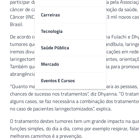
participar da campanha Julho Verde, promovida pela Associaç
câncer de cabeça e pescoço, abordando a promoção da saúde, p
Carreiras
Câncer (INCA) estima que a cada ano surjam 43 mil novos cas
Brasil.
Tecnologia
De acordo com as fonoaudiólogas do HSV Bruna Fulachi e Dhy
tumores que acometem os lábios, a língua, mandíbula, laringe
Saúde Pública
iremos divulgar diariamente por meio de publicações em redes 
laringectomizados, que conta com 20 participantes, orientaçõ
Mercado
Também queremos contar com o apoio da mídia para promover
abrangência nacional.
Eventos E Cursos
“Quanto mais informações pudermos passar para as pessoas, m
chances de sucesso nos tratamentos”, diz Dhyanna. “O tratamen
alguns casos, se faz necessária a combinação dos tratamento
no caso de pacientes laringectomizados”, explica.
O tratamento destes tumores tem um grande impacto na quali
funções simples, do dia a dia, como por exemplo respirar, fal
melhores caminhos é a prevenção.