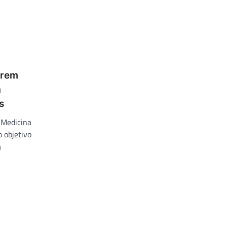
arem
à
s
 Medicina
 objetivo
a