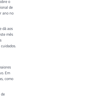
sobre o
ional de
r ano no
e dá aos
este mês
s
 cuidados.
maiores
lvo. Em
as, como
 de