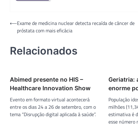
Navegação
⟵
Exame de medicina nuclear detecta recaída de câncer de
próstata com mais eficácia
de
Post
Relacionados
Abimed presente no HIS –
Geriatria:
Healthcare Innovation Show
enorme po
Evento em formato virtual acontecerá
População idos
entre os dias 24 a 26 de setembro, com o
milhões (11,3
tema “Disrupção digital aplicada à saúde”.
estimativa é 
esse número m