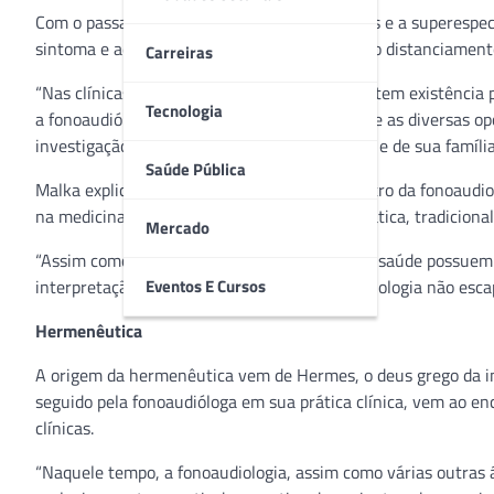
Com o passar dos tempos, exames sofisticados e a superespec
sintoma e aquele que o carrega. Era o início do distanciament
Carreiras
“Nas clínicas das superespecialidades, o sinal tem existência 
Tecnologia
a fonoaudióloga Malka B. Toledano, que dentre as diversas op
investigação a partir da narrativa do paciente e de sua família
Saúde Pública
Malka explica que existem várias clínicas dentro da fonoaud
na medicina, que pode ser homeopática, alopática, tradicional
Mercado
“Assim como a medicina, as diversas áreas da saúde possuem 
Eventos E Cursos
interpretação dos acontecimentos. A fonoaudiologia não escapa
Hermenêutica
A origem da hermenêutica vem de Hermes, o deus grego da inv
seguido pela fonoaudióloga em sua prática clínica, vem ao en
clínicas.
“Naquele tempo, a fonoaudiologia, assim como várias outras á