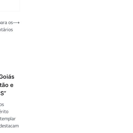
para os
⟶
ntários
Goiás
tão e
US”
os
rito
ntemplar
 destacam