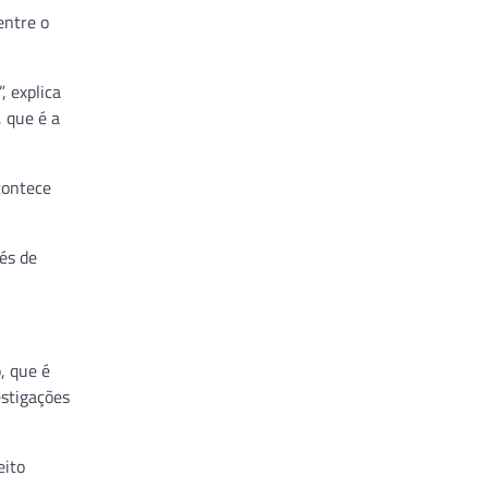
entre o
, explica
, que é a
contece
és de
, que é
estigações
eito