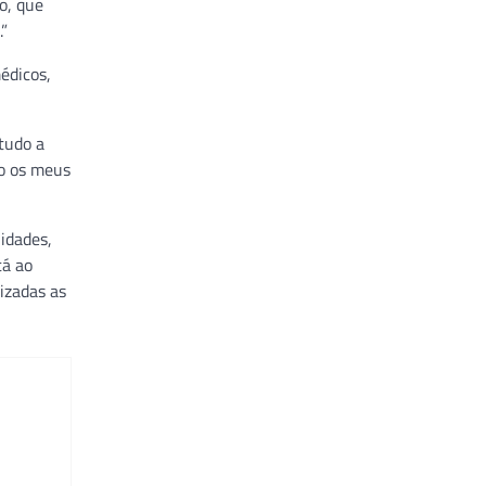
o, que
.”
édicos,
 tudo a
zo os meus
lidades,
tá ao
izadas as