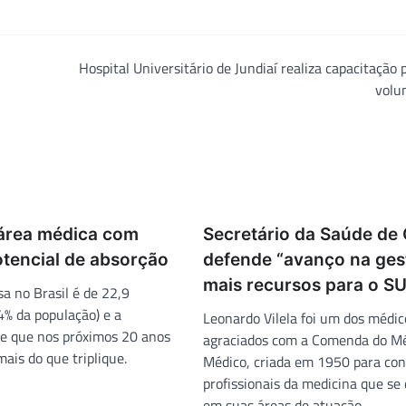
Hospital Universitário de Jundiaí realiza capacitação 
volu
 área médica com
Secretário da Saúde de 
tencial de absorção
defende “avanço na ges
mais recursos para o S
a no Brasil é de 22,9
4% da população) e a
Leonardo Vilela foi um dos médic
de que nos próximos 20 anos
agraciados com a Comenda do Mé
ais do que triplique.
Médico, criada em 1950 para co
profissionais da medicina que se
em suas áreas de atuação.