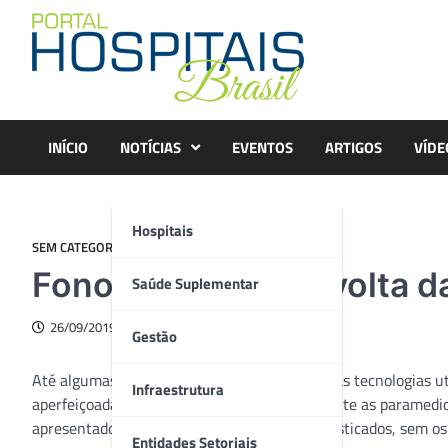
Skip
to
content
INÍCIO
NOTÍCIAS
EVENTOS
ARTIGOS
VÍDE
Hospitais
SEM CATEGORIA
Fonoaudiologia: a volta da
Saúde Suplementar
26/09/2019
Gestão
Até algumas décadas atrás, quando muitas das tecnologias ut
Infraestrutura
aperfeiçoadas, a área da saúde e, especialmente as paramedi
apresentados pelo paciente. Sem exames sofisticados, sem os 
Entidades Setoriais