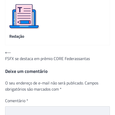
Redação
Navegação
⟵
FSFX se destaca em prêmio CORE Federassantas
de
Post
Deixe um comentário
O seu endereço de e-mail não será publicado.
Campos
obrigatórios são marcados com
*
Comentário
*