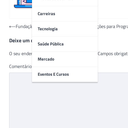
Carreiras
Navegação
⟵
Fundação São Francisco Xavier abre inscrições para Prog
Tecnologia
de
Deixe um comentário
Post
Saúde Pública
O seu endereço de e-mail não será publicado.
Campos obrigat
Mercado
Comentário
*
Eventos E Cursos