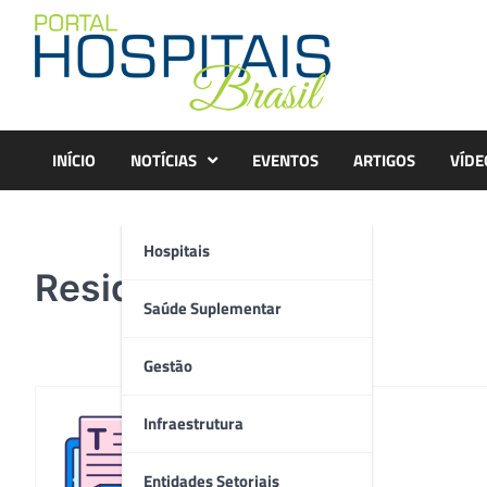
Skip
to
content
INÍCIO
NOTÍCIAS
EVENTOS
ARTIGOS
VÍDE
Hospitais
Residentes
Saúde Suplementar
Gestão
Infraestrutura
Redação
Entidades Setoriais