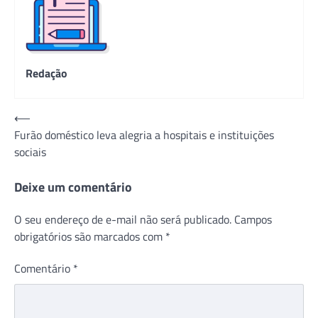
Redação
Navegação
⟵
Furão doméstico leva alegria a hospitais e instituições
de
sociais
Post
Deixe um comentário
O seu endereço de e-mail não será publicado.
Campos
obrigatórios são marcados com
*
Comentário
*