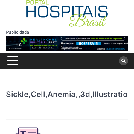
Skip
to
content
Publicidade
Sickle,Cell,Anemia,,3d,Illustrati