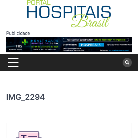
Skip
to
content
Publicidade
IMG_2294