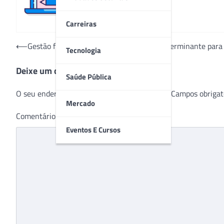
Carreiras
Navegação
⟵
Gestão financeira eficiente como fator determinante para
Tecnologia
de
Deixe um comentário
Post
Saúde Pública
O seu endereço de e-mail não será publicado.
Campos obrigat
Mercado
Comentário
*
Eventos E Cursos