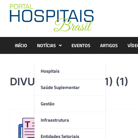
Skip
to
content
INÍCIO
NOTÍCIAS
EVENTOS
ARTIGOS
VÍDE
Hospitais
DIVULGAÇÃO HM (1) (1)
Saúde Suplementar
Gestão
Infraestrutura
Redação
Entidades Setoriais